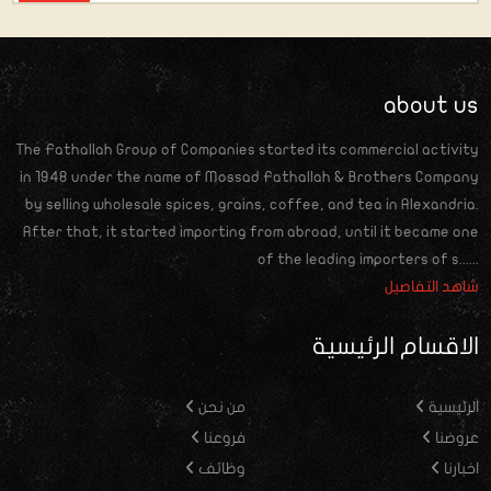
about us
The Fathallah Group of Companies started its commercial activity
in 1948 under the name of Mossad Fathallah & Brothers Company
by selling wholesale spices, grains, coffee, and tea in Alexandria.
After that, it started importing from abroad, until it became one
of the leading importers of s......
شاهد التفاصيل
الاقسام الرئيسية
الرئيسية
من نحن
عروضنا
فروعنا
اخبارنا
وظائف