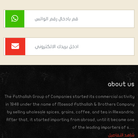
about us
The Fathallah Group of Companies started its commercial activity
in 1948 under the name of Mossad Fathallah & Brothers Company
by selling wholesale spices, grains, coffee, and tea in Alexandria.
After that, it started importing from abroad, until it became one
of the leading importers of s......
شاهد التفاصيل