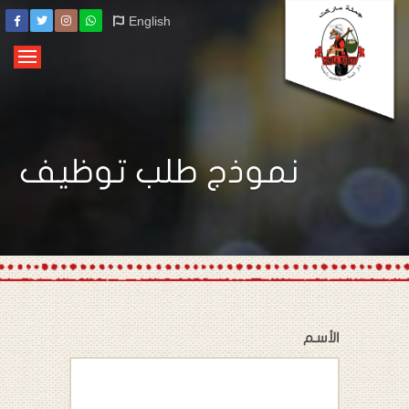
English
نموذج طلب توظيف
الأسـم