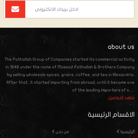
about us
The Fathallah Group of Companies started its commercial activity
in 1948 under the name of Mossad Fathallah & Brothers Company
by selling wholesale spices, grains, coffee, and tea in Alexandria.
After that, it started importing from abroad, until it became one
of the leading importers of s......
شاهد التفاصيل
الاقسام الرئيسية
الرئيسية
من نحن